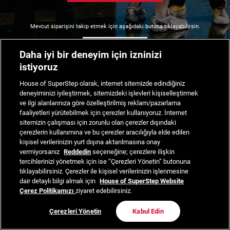
Mevcut siparişini takip etmek için aşağıdaki butona tıklayabilirsin.
Siparişimi Takip Et
Daha iyi bir deneyim için izninizi
istiyoruz
House of SuperStep olarak, internet sitemizde edindiğiniz
deneyiminizi iyileştirmek, sitemizdeki işlevleri kişiselleştirmek
ve ilgi alanlarınıza göre özelleştirilmiş reklam/pazarlama
faaliyetleri yürütebilmek için çerezler kullanıyoruz. İnternet
sitemizin çalışması için zorunlu olan çerezler dışındaki
çerezlerin kullanımına ve bu çerezler aracılığıyla elde edilen
kişisel verilerinizin yurt dışına aktarılmasına onay
vermiyorsanız
Reddedin
seçeneğine; çerezlere ilişkin
tercihlerinizi yönetmek için ise “Çerezleri Yönetin” butonuna
tıklayabilirsiniz. Çerezler ile kişisel verilerinizin işlenmesine
dair detaylı bilgi almak için
House of SuperStep Website
Çerez Politikamızı
ziyaret edebilirsiniz.
Çerezleri Yönetin
Kabul Edin