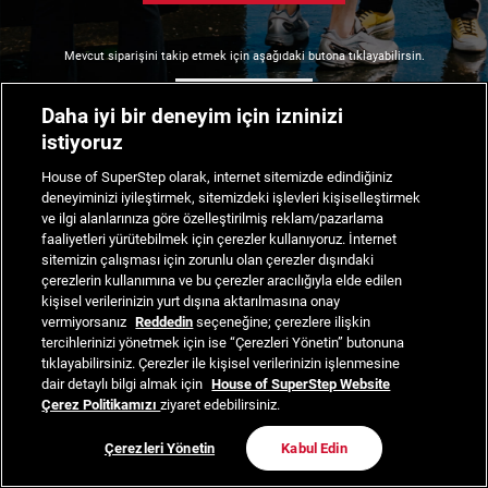
Mevcut siparişini takip etmek için aşağıdaki butona tıklayabilirsin.
Siparişimi Takip Et
Daha iyi bir deneyim için izninizi
istiyoruz
House of SuperStep olarak, internet sitemizde edindiğiniz
deneyiminizi iyileştirmek, sitemizdeki işlevleri kişiselleştirmek
ve ilgi alanlarınıza göre özelleştirilmiş reklam/pazarlama
faaliyetleri yürütebilmek için çerezler kullanıyoruz. İnternet
sitemizin çalışması için zorunlu olan çerezler dışındaki
çerezlerin kullanımına ve bu çerezler aracılığıyla elde edilen
kişisel verilerinizin yurt dışına aktarılmasına onay
vermiyorsanız
Reddedin
seçeneğine; çerezlere ilişkin
tercihlerinizi yönetmek için ise “Çerezleri Yönetin” butonuna
tıklayabilirsiniz. Çerezler ile kişisel verilerinizin işlenmesine
dair detaylı bilgi almak için
House of SuperStep Website
Çerez Politikamızı
ziyaret edebilirsiniz.
Çerezleri Yönetin
Kabul Edin