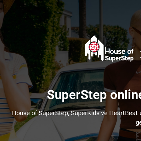
SuperStep onlin
House of SuperStep, SuperKids ve HeartBeat e-t
ge