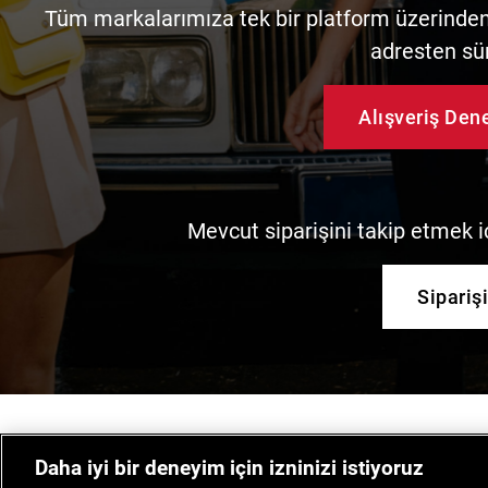
Tüm markalarımıza tek bir platform üzerinden 
adresten sü
Alışveriş De
Mevcut siparişini takip etmek iç
Sipariş
Daha iyi bir deneyim için izninizi istiyoruz