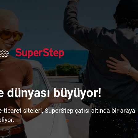
e dünyası büyüyor!
icaret siteleri, SuperStep çatısı altında bir araya
liyor.