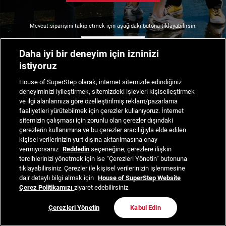
Mevcut siparişini takip etmek için aşağıdaki butona tıklayabilirsin.
Siparişimi Takip Et
Daha iyi bir deneyim için izninizi
istiyoruz
House of SuperStep olarak, internet sitemizde edindiğiniz
deneyiminizi iyileştirmek, sitemizdeki işlevleri kişiselleştirmek
ve ilgi alanlarınıza göre özelleştirilmiş reklam/pazarlama
faaliyetleri yürütebilmek için çerezler kullanıyoruz. İnternet
sitemizin çalışması için zorunlu olan çerezler dışındaki
çerezlerin kullanımına ve bu çerezler aracılığıyla elde edilen
kişisel verilerinizin yurt dışına aktarılmasına onay
vermiyorsanız
Reddedin
seçeneğine; çerezlere ilişkin
tercihlerinizi yönetmek için ise “Çerezleri Yönetin” butonuna
tıklayabilirsiniz. Çerezler ile kişisel verilerinizin işlenmesine
dair detaylı bilgi almak için
House of SuperStep Website
Çerez Politikamızı
ziyaret edebilirsiniz.
Çerezleri Yönetin
Kabul Edin