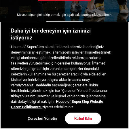
Mevcut siparişini takip etmek için aşağıdaki butona tıklayabilirsin.
Siparişimi Takip Et
Daha iyi bir deneyim için izninizi
istiyoruz
House of SuperStep olarak, internet sitemizde edindiğiniz
deneyiminizi iyileştirmek, sitemizdeki işlevleri kişiselleştirmek
ve ilgi alanlarınıza göre özelleştirilmiş reklam/pazarlama
faaliyetleri yürütebilmek için çerezler kullanıyoruz. İnternet
sitemizin çalışması için zorunlu olan çerezler dışındaki
çerezlerin kullanımına ve bu çerezler aracılığıyla elde edilen
kişisel verilerinizin yurt dışına aktarılmasına onay
vermiyorsanız
Reddedin
seçeneğine; çerezlere ilişkin
tercihlerinizi yönetmek için ise “Çerezleri Yönetin” butonuna
tıklayabilirsiniz. Çerezler ile kişisel verilerinizin işlenmesine
dair detaylı bilgi almak için
House of SuperStep Website
Çerez Politikamızı
ziyaret edebilirsiniz.
Çerezleri Yönetin
Kabul Edin