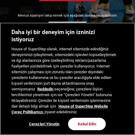
Mevcut siparişini takip etmek için aşağıdaki butona tıklayabilirsin.
Siparişimi Takip Et
Daha iyi bir deneyim için izninizi
istiyoruz
House of SuperStep olarak, internet sitemizde edindiğiniz
deneyiminizi iyileştirmek, sitemizdeki işlevleri kişiselleştirmek
ve ilgi alanlarınıza göre özelleştirilmiş reklam/pazarlama
faaliyetleri yürütebilmek için çerezler kullanıyoruz. İnternet
sitemizin çalışması için zorunlu olan çerezler dışındaki
çerezlerin kullanımına ve bu çerezler aracılığıyla elde edilen
kişisel verilerinizin yurt dışına aktarılmasına onay
vermiyorsanız
Reddedin
seçeneğine; çerezlere ilişkin
tercihlerinizi yönetmek için ise “Çerezleri Yönetin” butonuna
tıklayabilirsiniz. Çerezler ile kişisel verilerinizin işlenmesine
dair detaylı bilgi almak için
House of SuperStep Website
Çerez Politikamızı
ziyaret edebilirsiniz.
Çerezleri Yönetin
Kabul Edin