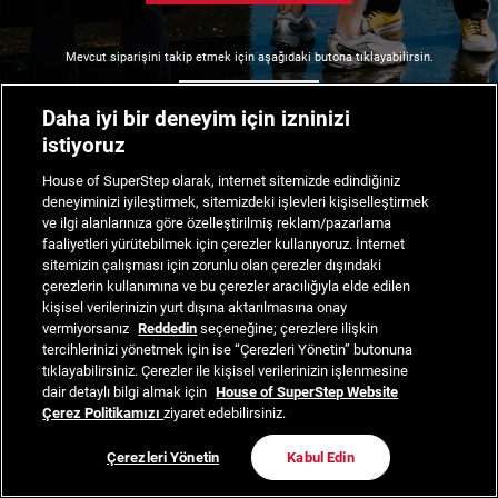
Mevcut siparişini takip etmek için aşağıdaki butona tıklayabilirsin.
Siparişimi Takip Et
Daha iyi bir deneyim için izninizi
istiyoruz
House of SuperStep olarak, internet sitemizde edindiğiniz
deneyiminizi iyileştirmek, sitemizdeki işlevleri kişiselleştirmek
ve ilgi alanlarınıza göre özelleştirilmiş reklam/pazarlama
faaliyetleri yürütebilmek için çerezler kullanıyoruz. İnternet
sitemizin çalışması için zorunlu olan çerezler dışındaki
çerezlerin kullanımına ve bu çerezler aracılığıyla elde edilen
kişisel verilerinizin yurt dışına aktarılmasına onay
vermiyorsanız
Reddedin
seçeneğine; çerezlere ilişkin
tercihlerinizi yönetmek için ise “Çerezleri Yönetin” butonuna
tıklayabilirsiniz. Çerezler ile kişisel verilerinizin işlenmesine
dair detaylı bilgi almak için
House of SuperStep Website
Çerez Politikamızı
ziyaret edebilirsiniz.
Çerezleri Yönetin
Kabul Edin