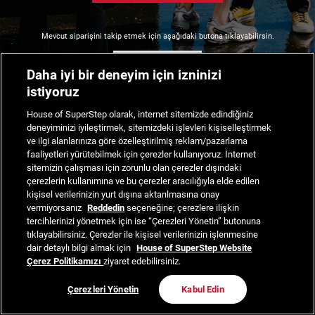
Mevcut siparişini takip etmek için aşağıdaki butona tıklayabilirsin.
Siparişimi Takip Et
Daha iyi bir deneyim için izninizi
istiyoruz
House of SuperStep olarak, internet sitemizde edindiğiniz
deneyiminizi iyileştirmek, sitemizdeki işlevleri kişiselleştirmek
ve ilgi alanlarınıza göre özelleştirilmiş reklam/pazarlama
faaliyetleri yürütebilmek için çerezler kullanıyoruz. İnternet
sitemizin çalışması için zorunlu olan çerezler dışındaki
çerezlerin kullanımına ve bu çerezler aracılığıyla elde edilen
kişisel verilerinizin yurt dışına aktarılmasına onay
vermiyorsanız
Reddedin
seçeneğine; çerezlere ilişkin
tercihlerinizi yönetmek için ise “Çerezleri Yönetin” butonuna
tıklayabilirsiniz. Çerezler ile kişisel verilerinizin işlenmesine
dair detaylı bilgi almak için
House of SuperStep Website
Çerez Politikamızı
ziyaret edebilirsiniz.
Çerezleri Yönetin
Kabul Edin