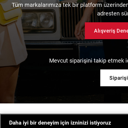
Tüm markalarımıza tek bir platform üzerinden 
adresten sü
Alışveriş De
Mevcut siparişini takip etmek iç
Sipariş
Daha iyi bir deneyim için izninizi istiyoruz