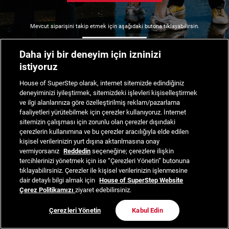
Mevcut siparişini takip etmek için aşağıdaki butona tıklayabilirsin.
Siparişimi Takip Et
Daha iyi bir deneyim için izninizi
istiyoruz
House of SuperStep olarak, internet sitemizde edindiğiniz
deneyiminizi iyileştirmek, sitemizdeki işlevleri kişiselleştirmek
ve ilgi alanlarınıza göre özelleştirilmiş reklam/pazarlama
faaliyetleri yürütebilmek için çerezler kullanıyoruz. İnternet
sitemizin çalışması için zorunlu olan çerezler dışındaki
çerezlerin kullanımına ve bu çerezler aracılığıyla elde edilen
kişisel verilerinizin yurt dışına aktarılmasına onay
vermiyorsanız
Reddedin
seçeneğine; çerezlere ilişkin
tercihlerinizi yönetmek için ise “Çerezleri Yönetin” butonuna
tıklayabilirsiniz. Çerezler ile kişisel verilerinizin işlenmesine
dair detaylı bilgi almak için
House of SuperStep Website
Çerez Politikamızı
ziyaret edebilirsiniz.
Çerezleri Yönetin
Kabul Edin