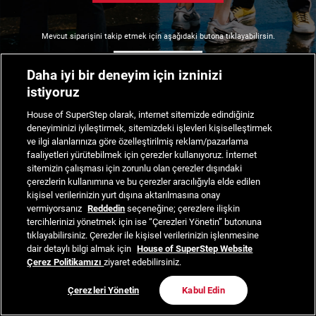
Mevcut siparişini takip etmek için aşağıdaki butona tıklayabilirsin.
Siparişimi Takip Et
Daha iyi bir deneyim için izninizi
istiyoruz
House of SuperStep olarak, internet sitemizde edindiğiniz
deneyiminizi iyileştirmek, sitemizdeki işlevleri kişiselleştirmek
ve ilgi alanlarınıza göre özelleştirilmiş reklam/pazarlama
faaliyetleri yürütebilmek için çerezler kullanıyoruz. İnternet
sitemizin çalışması için zorunlu olan çerezler dışındaki
çerezlerin kullanımına ve bu çerezler aracılığıyla elde edilen
kişisel verilerinizin yurt dışına aktarılmasına onay
vermiyorsanız
Reddedin
seçeneğine; çerezlere ilişkin
tercihlerinizi yönetmek için ise “Çerezleri Yönetin” butonuna
tıklayabilirsiniz. Çerezler ile kişisel verilerinizin işlenmesine
dair detaylı bilgi almak için
House of SuperStep Website
Çerez Politikamızı
ziyaret edebilirsiniz.
Çerezleri Yönetin
Kabul Edin