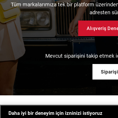
Tüm markalarımıza tek bir platform üzerinden 
adresten sü
Alışveriş De
Mevcut siparişini takip etmek iç
Sipariş
Daha iyi bir deneyim için izninizi istiyoruz