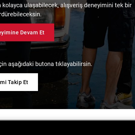
kolayca ulaşabilecek, alışveriş deneyimini tek bir
rdürebileceksin.
neyimine Devam Et
in aşağıdaki butona tıklayabilirsin.
imi Takip Et