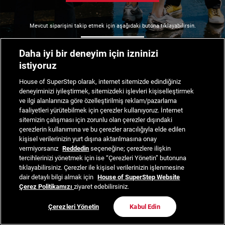
Mevcut siparişini takip etmek için aşağıdaki butona tıklayabilirsin.
Siparişimi Takip Et
Daha iyi bir deneyim için izninizi
istiyoruz
House of SuperStep olarak, internet sitemizde edindiğiniz
deneyiminizi iyileştirmek, sitemizdeki işlevleri kişiselleştirmek
ve ilgi alanlarınıza göre özelleştirilmiş reklam/pazarlama
faaliyetleri yürütebilmek için çerezler kullanıyoruz. İnternet
sitemizin çalışması için zorunlu olan çerezler dışındaki
çerezlerin kullanımına ve bu çerezler aracılığıyla elde edilen
kişisel verilerinizin yurt dışına aktarılmasına onay
vermiyorsanız
Reddedin
seçeneğine; çerezlere ilişkin
tercihlerinizi yönetmek için ise “Çerezleri Yönetin” butonuna
tıklayabilirsiniz. Çerezler ile kişisel verilerinizin işlenmesine
dair detaylı bilgi almak için
House of SuperStep Website
Çerez Politikamızı
ziyaret edebilirsiniz.
Çerezleri Yönetin
Kabul Edin