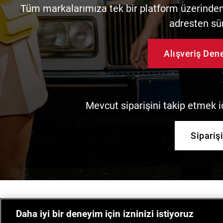
Tüm markalarımıza tek bir platform üzerinden 
adresten sü
Alışveriş De
Mevcut siparişini takip etmek iç
Sipariş
Daha iyi bir deneyim için izninizi istiyoruz