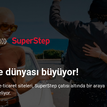
e dünyası büyüyor!
icaret siteleri, SuperStep çatısı altında bir araya
liyor.