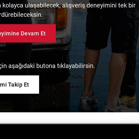
kolayca ulaşabilecek, alışveriş deneyimini tek bir
rdürebileceksin.
neyimine Devam Et
in aşağıdaki butona tıklayabilirsin.
imi Takip Et