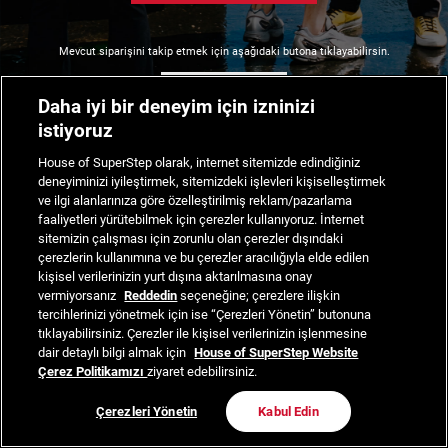
Mevcut siparişini takip etmek için aşağıdaki butona tıklayabilirsin.
Siparişimi Takip Et
Daha iyi bir deneyim için izninizi
istiyoruz
House of SuperStep olarak, internet sitemizde edindiğiniz
deneyiminizi iyileştirmek, sitemizdeki işlevleri kişiselleştirmek
ve ilgi alanlarınıza göre özelleştirilmiş reklam/pazarlama
faaliyetleri yürütebilmek için çerezler kullanıyoruz. İnternet
sitemizin çalışması için zorunlu olan çerezler dışındaki
çerezlerin kullanımına ve bu çerezler aracılığıyla elde edilen
kişisel verilerinizin yurt dışına aktarılmasına onay
vermiyorsanız
Reddedin
seçeneğine; çerezlere ilişkin
tercihlerinizi yönetmek için ise “Çerezleri Yönetin” butonuna
tıklayabilirsiniz. Çerezler ile kişisel verilerinizin işlenmesine
dair detaylı bilgi almak için
House of SuperStep Website
Çerez Politikamızı
ziyaret edebilirsiniz.
Çerezleri Yönetin
Kabul Edin