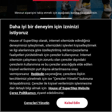
Mevcut siparişini takip etmek için aşağıdaki butona tıklayabilirsin.
Siparişimi Takip Et
Daha iyi bir deneyim için izninizi
istiyoruz
House of SuperStep olarak, internet sitemizde edindiğiniz
deneyiminizi iyileştirmek, sitemizdeki işlevleri kişiselleştirmek
ve ilgi alanlarınıza göre özelleştirilmiş reklam/pazarlama
faaliyetleri yürütebilmek için çerezler kullanıyoruz. İnternet
sitemizin çalışması için zorunlu olan çerezler dışındaki
çerezlerin kullanımına ve bu çerezler aracılığıyla elde edilen
kişisel verilerinizin yurt dışına aktarılmasına onay
vermiyorsanız
Reddedin
seçeneğine; çerezlere ilişkin
tercihlerinizi yönetmek için ise “Çerezleri Yönetin” butonuna
tıklayabilirsiniz. Çerezler ile kişisel verilerinizin işlenmesine
dair detaylı bilgi almak için
House of SuperStep Website
Çerez Politikamızı
ziyaret edebilirsiniz.
Çerezleri Yönetin
Kabul Edin