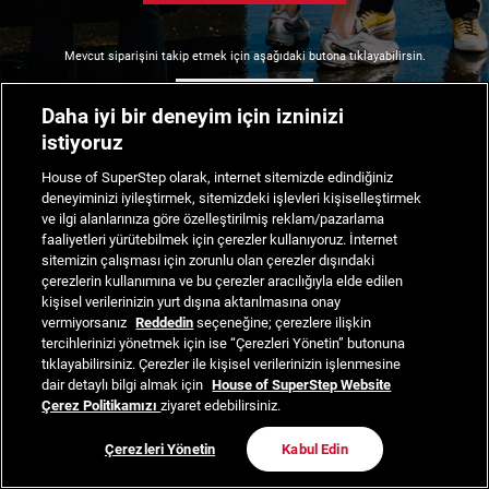
Mevcut siparişini takip etmek için aşağıdaki butona tıklayabilirsin.
Siparişimi Takip Et
Daha iyi bir deneyim için izninizi
istiyoruz
House of SuperStep olarak, internet sitemizde edindiğiniz
deneyiminizi iyileştirmek, sitemizdeki işlevleri kişiselleştirmek
ve ilgi alanlarınıza göre özelleştirilmiş reklam/pazarlama
faaliyetleri yürütebilmek için çerezler kullanıyoruz. İnternet
sitemizin çalışması için zorunlu olan çerezler dışındaki
çerezlerin kullanımına ve bu çerezler aracılığıyla elde edilen
kişisel verilerinizin yurt dışına aktarılmasına onay
vermiyorsanız
Reddedin
seçeneğine; çerezlere ilişkin
tercihlerinizi yönetmek için ise “Çerezleri Yönetin” butonuna
tıklayabilirsiniz. Çerezler ile kişisel verilerinizin işlenmesine
dair detaylı bilgi almak için
House of SuperStep Website
Çerez Politikamızı
ziyaret edebilirsiniz.
Çerezleri Yönetin
Kabul Edin