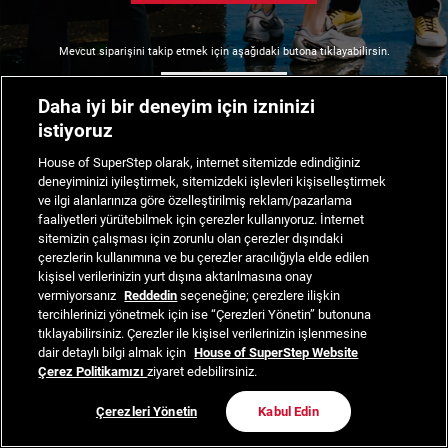
Mevcut siparişini takip etmek için aşağıdaki butona tıklayabilirsin.
Siparişimi Takip Et
Daha iyi bir deneyim için izninizi
istiyoruz
House of SuperStep olarak, internet sitemizde edindiğiniz
deneyiminizi iyileştirmek, sitemizdeki işlevleri kişiselleştirmek
ve ilgi alanlarınıza göre özelleştirilmiş reklam/pazarlama
faaliyetleri yürütebilmek için çerezler kullanıyoruz. İnternet
sitemizin çalışması için zorunlu olan çerezler dışındaki
çerezlerin kullanımına ve bu çerezler aracılığıyla elde edilen
kişisel verilerinizin yurt dışına aktarılmasına onay
vermiyorsanız
Reddedin
seçeneğine; çerezlere ilişkin
tercihlerinizi yönetmek için ise “Çerezleri Yönetin” butonuna
tıklayabilirsiniz. Çerezler ile kişisel verilerinizin işlenmesine
dair detaylı bilgi almak için
House of SuperStep Website
Çerez Politikamızı
ziyaret edebilirsiniz.
Çerezleri Yönetin
Kabul Edin