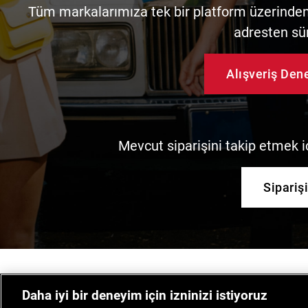
Tüm markalarımıza tek bir platform üzerinden 
adresten sü
Alışveriş De
Mevcut siparişini takip etmek iç
Sipariş
Daha iyi bir deneyim için izninizi istiyoruz