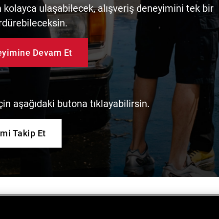
kolayca ulaşabilecek, alışveriş deneyimini tek bir
rdürebileceksin.
neyimine Devam Et
in aşağıdaki butona tıklayabilirsin.
imi Takip Et