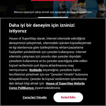
Mevcut siparişini takip etmek için aşağıdaki butona tıklayabilirsin.
Siparişimi Takip Et
Daha iyi bir deneyim için izninizi
istiyoruz
House of SuperStep olarak, internet sitemizde edindiğiniz
deneyiminizi iyileştirmek, sitemizdeki işlevleri kişiselleştirmek
ve ilgi alanlarınıza göre özelleştirilmiş reklam/pazarlama
faaliyetleri yürütebilmek için çerezler kullanıyoruz. İnternet
sitemizin çalışması için zorunlu olan çerezler dışındaki
çerezlerin kullanımına ve bu çerezler aracılığıyla elde edilen
kişisel verilerinizin yurt dışına aktarılmasına onay
vermiyorsanız
Reddedin
seçeneğine; çerezlere ilişkin
tercihlerinizi yönetmek için ise “Çerezleri Yönetin” butonuna
tıklayabilirsiniz. Çerezler ile kişisel verilerinizin işlenmesine
dair detaylı bilgi almak için
House of SuperStep Website
Çerez Politikamızı
ziyaret edebilirsiniz.
Çerezleri Yönetin
Kabul Edin