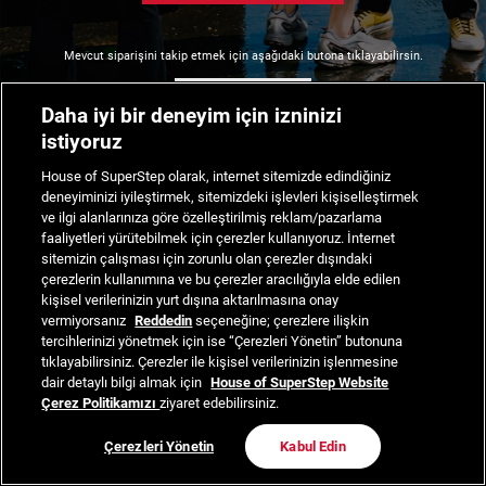
Mevcut siparişini takip etmek için aşağıdaki butona tıklayabilirsin.
Siparişimi Takip Et
Daha iyi bir deneyim için izninizi
istiyoruz
House of SuperStep olarak, internet sitemizde edindiğiniz
deneyiminizi iyileştirmek, sitemizdeki işlevleri kişiselleştirmek
ve ilgi alanlarınıza göre özelleştirilmiş reklam/pazarlama
faaliyetleri yürütebilmek için çerezler kullanıyoruz. İnternet
sitemizin çalışması için zorunlu olan çerezler dışındaki
çerezlerin kullanımına ve bu çerezler aracılığıyla elde edilen
kişisel verilerinizin yurt dışına aktarılmasına onay
vermiyorsanız
Reddedin
seçeneğine; çerezlere ilişkin
tercihlerinizi yönetmek için ise “Çerezleri Yönetin” butonuna
tıklayabilirsiniz. Çerezler ile kişisel verilerinizin işlenmesine
dair detaylı bilgi almak için
House of SuperStep Website
Çerez Politikamızı
ziyaret edebilirsiniz.
Çerezleri Yönetin
Kabul Edin