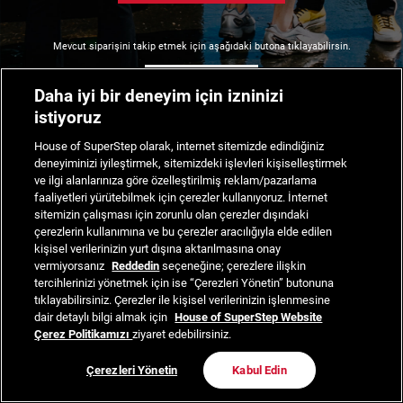
Mevcut siparişini takip etmek için aşağıdaki butona tıklayabilirsin.
Siparişimi Takip Et
Daha iyi bir deneyim için izninizi
istiyoruz
House of SuperStep olarak, internet sitemizde edindiğiniz
deneyiminizi iyileştirmek, sitemizdeki işlevleri kişiselleştirmek
ve ilgi alanlarınıza göre özelleştirilmiş reklam/pazarlama
faaliyetleri yürütebilmek için çerezler kullanıyoruz. İnternet
sitemizin çalışması için zorunlu olan çerezler dışındaki
çerezlerin kullanımına ve bu çerezler aracılığıyla elde edilen
kişisel verilerinizin yurt dışına aktarılmasına onay
vermiyorsanız
Reddedin
seçeneğine; çerezlere ilişkin
tercihlerinizi yönetmek için ise “Çerezleri Yönetin” butonuna
tıklayabilirsiniz. Çerezler ile kişisel verilerinizin işlenmesine
dair detaylı bilgi almak için
House of SuperStep Website
Çerez Politikamızı
ziyaret edebilirsiniz.
Çerezleri Yönetin
Kabul Edin