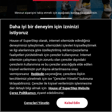
Mevcut siparişini takip etmek için aşağıdaki butona tıklayabilirsin.
Siparişimi Takip Et
Daha iyi bir deneyim için izninizi
istiyoruz
House of SuperStep olarak, internet sitemizde edindiğiniz
deneyiminizi iyileştirmek, sitemizdeki işlevleri kişiselleştirmek
ve ilgi alanlarınıza göre özelleştirilmiş reklam/pazarlama
faaliyetleri yürütebilmek için çerezler kullanıyoruz. İnternet
sitemizin çalışması için zorunlu olan çerezler dışındaki
çerezlerin kullanımına ve bu çerezler aracılığıyla elde edilen
kişisel verilerinizin yurt dışına aktarılmasına onay
vermiyorsanız
Reddedin
seçeneğine; çerezlere ilişkin
tercihlerinizi yönetmek için ise “Çerezleri Yönetin” butonuna
tıklayabilirsiniz. Çerezler ile kişisel verilerinizin işlenmesine
dair detaylı bilgi almak için
House of SuperStep Website
Çerez Politikamızı
ziyaret edebilirsiniz.
Çerezleri Yönetin
Kabul Edin