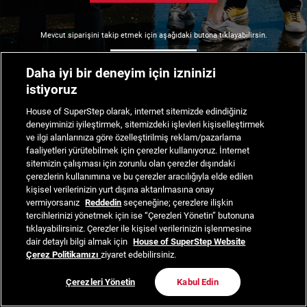
Mevcut siparişini takip etmek için aşağıdaki butona tıklayabilirsin.
Siparişimi Takip Et
Daha iyi bir deneyim için izninizi
istiyoruz
House of SuperStep olarak, internet sitemizde edindiğiniz
deneyiminizi iyileştirmek, sitemizdeki işlevleri kişiselleştirmek
ve ilgi alanlarınıza göre özelleştirilmiş reklam/pazarlama
faaliyetleri yürütebilmek için çerezler kullanıyoruz. İnternet
sitemizin çalışması için zorunlu olan çerezler dışındaki
çerezlerin kullanımına ve bu çerezler aracılığıyla elde edilen
kişisel verilerinizin yurt dışına aktarılmasına onay
vermiyorsanız
Reddedin
seçeneğine; çerezlere ilişkin
tercihlerinizi yönetmek için ise “Çerezleri Yönetin” butonuna
tıklayabilirsiniz. Çerezler ile kişisel verilerinizin işlenmesine
dair detaylı bilgi almak için
House of SuperStep Website
Çerez Politikamızı
ziyaret edebilirsiniz.
Çerezleri Yönetin
Kabul Edin