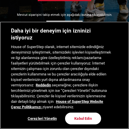
Mevcut siparişini takip etmek için aşağıdaki butona tıklayabilirsin.
Siparişimi Takip Et
Daha iyi bir deneyim için izninizi
istiyoruz
House of SuperStep olarak, internet sitemizde edindiğiniz
deneyiminizi iyileştirmek, sitemizdeki işlevleri kişiselleştirmek
ve ilgi alanlarınıza göre özelleştirilmiş reklam/pazarlama
faaliyetleri yürütebilmek için çerezler kullanıyoruz. İnternet
sitemizin çalışması için zorunlu olan çerezler dışındaki
çerezlerin kullanımına ve bu çerezler aracılığıyla elde edilen
kişisel verilerinizin yurt dışına aktarılmasına onay
vermiyorsanız
Reddedin
seçeneğine; çerezlere ilişkin
tercihlerinizi yönetmek için ise “Çerezleri Yönetin” butonuna
tıklayabilirsiniz. Çerezler ile kişisel verilerinizin işlenmesine
dair detaylı bilgi almak için
House of SuperStep Website
Çerez Politikamızı
ziyaret edebilirsiniz.
Çerezleri Yönetin
Kabul Edin