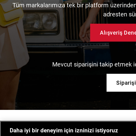
Tüm markalarımıza tek bir platform üzerinden 
adresten sü
Alışveriş De
Mevcut siparişini takip etmek iç
Sipariş
Daha iyi bir deneyim için izninizi istiyoruz