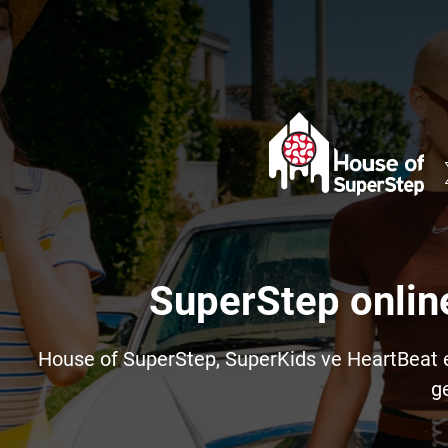
SuperStep onlin
House of SuperStep, SuperKids ve HeartBeat e-t
ge