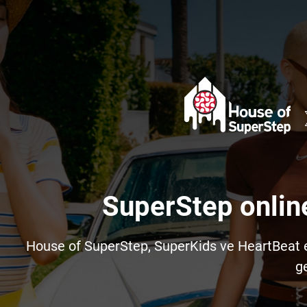
SuperStep onlin
House of SuperStep, SuperKids ve HeartBeat e-t
ge