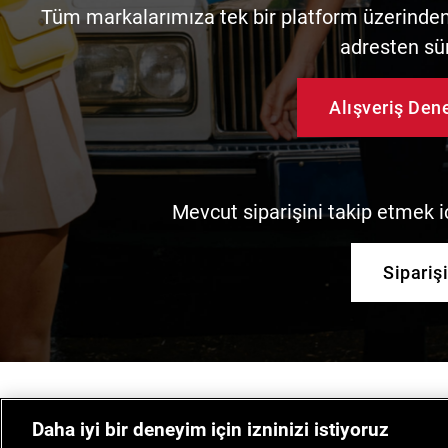
Tüm markalarımıza tek bir platform üzerinden 
adresten sü
Alışveriş De
Mevcut siparişini takip etmek iç
Sipariş
Daha iyi bir deneyim için izninizi istiyoruz