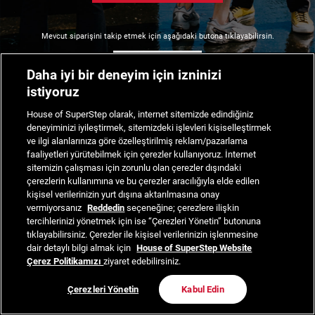
Mevcut siparişini takip etmek için aşağıdaki butona tıklayabilirsin.
Siparişimi Takip Et
Daha iyi bir deneyim için izninizi
istiyoruz
House of SuperStep olarak, internet sitemizde edindiğiniz
deneyiminizi iyileştirmek, sitemizdeki işlevleri kişiselleştirmek
ve ilgi alanlarınıza göre özelleştirilmiş reklam/pazarlama
faaliyetleri yürütebilmek için çerezler kullanıyoruz. İnternet
sitemizin çalışması için zorunlu olan çerezler dışındaki
çerezlerin kullanımına ve bu çerezler aracılığıyla elde edilen
kişisel verilerinizin yurt dışına aktarılmasına onay
vermiyorsanız
Reddedin
seçeneğine; çerezlere ilişkin
tercihlerinizi yönetmek için ise “Çerezleri Yönetin” butonuna
tıklayabilirsiniz. Çerezler ile kişisel verilerinizin işlenmesine
dair detaylı bilgi almak için
House of SuperStep Website
Çerez Politikamızı
ziyaret edebilirsiniz.
Çerezleri Yönetin
Kabul Edin