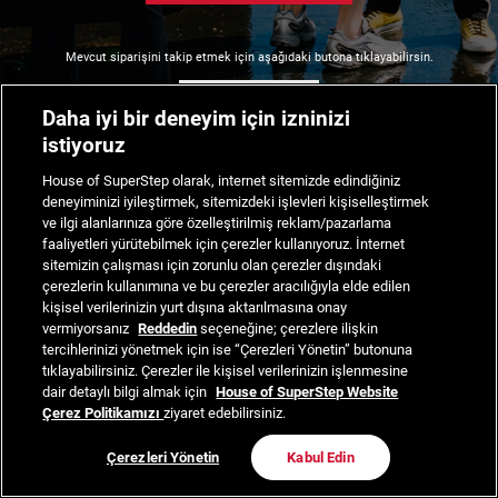
Mevcut siparişini takip etmek için aşağıdaki butona tıklayabilirsin.
Siparişimi Takip Et
Daha iyi bir deneyim için izninizi
istiyoruz
House of SuperStep olarak, internet sitemizde edindiğiniz
deneyiminizi iyileştirmek, sitemizdeki işlevleri kişiselleştirmek
ve ilgi alanlarınıza göre özelleştirilmiş reklam/pazarlama
faaliyetleri yürütebilmek için çerezler kullanıyoruz. İnternet
sitemizin çalışması için zorunlu olan çerezler dışındaki
çerezlerin kullanımına ve bu çerezler aracılığıyla elde edilen
kişisel verilerinizin yurt dışına aktarılmasına onay
vermiyorsanız
Reddedin
seçeneğine; çerezlere ilişkin
tercihlerinizi yönetmek için ise “Çerezleri Yönetin” butonuna
tıklayabilirsiniz. Çerezler ile kişisel verilerinizin işlenmesine
dair detaylı bilgi almak için
House of SuperStep Website
Çerez Politikamızı
ziyaret edebilirsiniz.
Çerezleri Yönetin
Kabul Edin