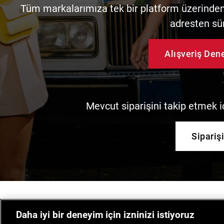
Tüm markalarımıza tek bir platform üzerinden 
adresten sü
Alışveriş De
Mevcut siparişini takip etmek iç
Sipariş
Daha iyi bir deneyim için izninizi istiyoruz