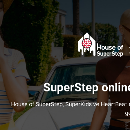
SuperStep onlin
House of SuperStep, SuperKids ve HeartBeat e-t
ge