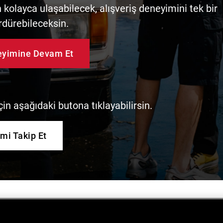
kolayca ulaşabilecek, alışveriş deneyimini tek bir
rdürebileceksin.
neyimine Devam Et
in aşağıdaki butona tıklayabilirsin.
imi Takip Et