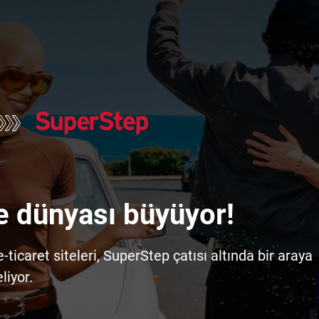
e dünyası büyüyor!
icaret siteleri, SuperStep çatısı altında bir araya
liyor.