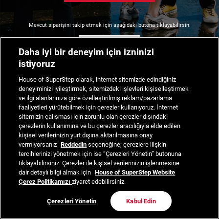
Mevcut siparişini takip etmek için aşağıdaki butona tıklayabilirsin.
Siparişimi Takip Et
Daha iyi bir deneyim için izninizi
istiyoruz
House of SuperStep olarak, internet sitemizde edindiğiniz
deneyiminizi iyileştirmek, sitemizdeki işlevleri kişiselleştirmek
ve ilgi alanlarınıza göre özelleştirilmiş reklam/pazarlama
faaliyetleri yürütebilmek için çerezler kullanıyoruz. İnternet
sitemizin çalışması için zorunlu olan çerezler dışındaki
çerezlerin kullanımına ve bu çerezler aracılığıyla elde edilen
kişisel verilerinizin yurt dışına aktarılmasına onay
vermiyorsanız
Reddedin
seçeneğine; çerezlere ilişkin
tercihlerinizi yönetmek için ise “Çerezleri Yönetin” butonuna
tıklayabilirsiniz. Çerezler ile kişisel verilerinizin işlenmesine
dair detaylı bilgi almak için
House of SuperStep Website
Çerez Politikamızı
ziyaret edebilirsiniz.
Çerezleri Yönetin
Kabul Edin