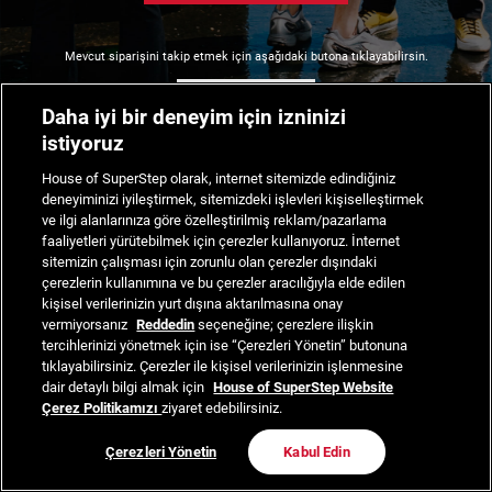
Mevcut siparişini takip etmek için aşağıdaki butona tıklayabilirsin.
Siparişimi Takip Et
Daha iyi bir deneyim için izninizi
istiyoruz
House of SuperStep olarak, internet sitemizde edindiğiniz
deneyiminizi iyileştirmek, sitemizdeki işlevleri kişiselleştirmek
ve ilgi alanlarınıza göre özelleştirilmiş reklam/pazarlama
faaliyetleri yürütebilmek için çerezler kullanıyoruz. İnternet
sitemizin çalışması için zorunlu olan çerezler dışındaki
çerezlerin kullanımına ve bu çerezler aracılığıyla elde edilen
kişisel verilerinizin yurt dışına aktarılmasına onay
vermiyorsanız
Reddedin
seçeneğine; çerezlere ilişkin
tercihlerinizi yönetmek için ise “Çerezleri Yönetin” butonuna
tıklayabilirsiniz. Çerezler ile kişisel verilerinizin işlenmesine
dair detaylı bilgi almak için
House of SuperStep Website
Çerez Politikamızı
ziyaret edebilirsiniz.
Çerezleri Yönetin
Kabul Edin