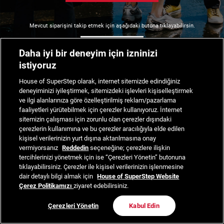
Mevcut siparişini takip etmek için aşağıdaki butona tıklayabilirsin.
Siparişimi Takip Et
Daha iyi bir deneyim için izninizi
istiyoruz
House of SuperStep olarak, internet sitemizde edindiğiniz
deneyiminizi iyileştirmek, sitemizdeki işlevleri kişiselleştirmek
ve ilgi alanlarınıza göre özelleştirilmiş reklam/pazarlama
faaliyetleri yürütebilmek için çerezler kullanıyoruz. İnternet
sitemizin çalışması için zorunlu olan çerezler dışındaki
çerezlerin kullanımına ve bu çerezler aracılığıyla elde edilen
kişisel verilerinizin yurt dışına aktarılmasına onay
vermiyorsanız
Reddedin
seçeneğine; çerezlere ilişkin
tercihlerinizi yönetmek için ise “Çerezleri Yönetin” butonuna
tıklayabilirsiniz. Çerezler ile kişisel verilerinizin işlenmesine
dair detaylı bilgi almak için
House of SuperStep Website
Çerez Politikamızı
ziyaret edebilirsiniz.
Çerezleri Yönetin
Kabul Edin