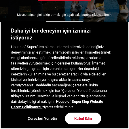
Mevcut siparişini takip etmek için aşağıdaki butona tıklayabilirsin.
Siparişimi Takip Et
Daha iyi bir deneyim için izninizi
istiyoruz
House of SuperStep olarak, internet sitemizde edindiğiniz
deneyiminizi iyileştirmek, sitemizdeki işlevleri kişiselleştirmek
ve ilgi alanlarınıza göre özelleştirilmiş reklam/pazarlama
faaliyetleri yürütebilmek için çerezler kullanıyoruz. İnternet
sitemizin çalışması için zorunlu olan çerezler dışındaki
çerezlerin kullanımına ve bu çerezler aracılığıyla elde edilen
kişisel verilerinizin yurt dışına aktarılmasına onay
vermiyorsanız
Reddedin
seçeneğine; çerezlere ilişkin
tercihlerinizi yönetmek için ise “Çerezleri Yönetin” butonuna
tıklayabilirsiniz. Çerezler ile kişisel verilerinizin işlenmesine
dair detaylı bilgi almak için
House of SuperStep Website
Çerez Politikamızı
ziyaret edebilirsiniz.
Çerezleri Yönetin
Kabul Edin