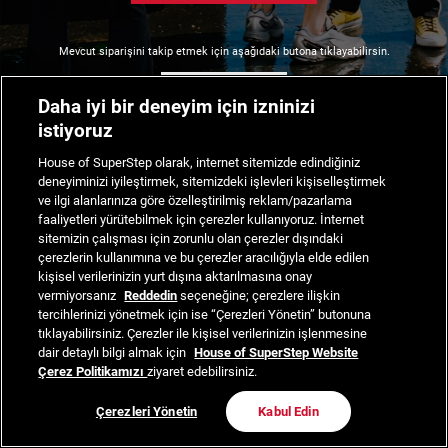
Mevcut siparişini takip etmek için aşağıdaki butona tıklayabilirsin.
Siparişimi Takip Et
Daha iyi bir deneyim için izninizi
istiyoruz
House of SuperStep olarak, internet sitemizde edindiğiniz
deneyiminizi iyileştirmek, sitemizdeki işlevleri kişiselleştirmek
ve ilgi alanlarınıza göre özelleştirilmiş reklam/pazarlama
faaliyetleri yürütebilmek için çerezler kullanıyoruz. İnternet
sitemizin çalışması için zorunlu olan çerezler dışındaki
çerezlerin kullanımına ve bu çerezler aracılığıyla elde edilen
kişisel verilerinizin yurt dışına aktarılmasına onay
vermiyorsanız
Reddedin
seçeneğine; çerezlere ilişkin
tercihlerinizi yönetmek için ise “Çerezleri Yönetin” butonuna
tıklayabilirsiniz. Çerezler ile kişisel verilerinizin işlenmesine
dair detaylı bilgi almak için
House of SuperStep Website
Çerez Politikamızı
ziyaret edebilirsiniz.
Çerezleri Yönetin
Kabul Edin