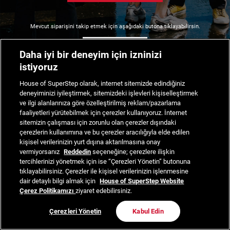
Mevcut siparişini takip etmek için aşağıdaki butona tıklayabilirsin.
Siparişimi Takip Et
Daha iyi bir deneyim için izninizi
istiyoruz
House of SuperStep olarak, internet sitemizde edindiğiniz
deneyiminizi iyileştirmek, sitemizdeki işlevleri kişiselleştirmek
ve ilgi alanlarınıza göre özelleştirilmiş reklam/pazarlama
faaliyetleri yürütebilmek için çerezler kullanıyoruz. İnternet
sitemizin çalışması için zorunlu olan çerezler dışındaki
çerezlerin kullanımına ve bu çerezler aracılığıyla elde edilen
kişisel verilerinizin yurt dışına aktarılmasına onay
vermiyorsanız
Reddedin
seçeneğine; çerezlere ilişkin
tercihlerinizi yönetmek için ise “Çerezleri Yönetin” butonuna
tıklayabilirsiniz. Çerezler ile kişisel verilerinizin işlenmesine
dair detaylı bilgi almak için
House of SuperStep Website
Çerez Politikamızı
ziyaret edebilirsiniz.
Çerezleri Yönetin
Kabul Edin