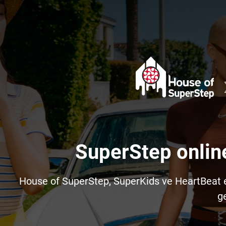
SuperStep onlin
House of SuperStep, SuperKids ve HeartBeat e-t
ge