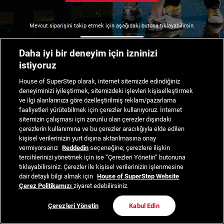
Mevcut siparişini takip etmek için aşağıdaki butona tıklayabilirsin.
Siparişimi Takip Et
Daha iyi bir deneyim için izninizi
istiyoruz
House of SuperStep olarak, internet sitemizde edindiğiniz
deneyiminizi iyileştirmek, sitemizdeki işlevleri kişiselleştirmek
ve ilgi alanlarınıza göre özelleştirilmiş reklam/pazarlama
faaliyetleri yürütebilmek için çerezler kullanıyoruz. İnternet
sitemizin çalışması için zorunlu olan çerezler dışındaki
çerezlerin kullanımına ve bu çerezler aracılığıyla elde edilen
kişisel verilerinizin yurt dışına aktarılmasına onay
vermiyorsanız
Reddedin
seçeneğine; çerezlere ilişkin
tercihlerinizi yönetmek için ise “Çerezleri Yönetin” butonuna
tıklayabilirsiniz. Çerezler ile kişisel verilerinizin işlenmesine
dair detaylı bilgi almak için
House of SuperStep Website
Çerez Politikamızı
ziyaret edebilirsiniz.
Çerezleri Yönetin
Kabul Edin