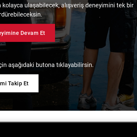
kolayca ulaşabilecek, alışveriş deneyimini tek bir
rdürebileceksin.
neyimine Devam Et
in aşağıdaki butona tıklayabilirsin.
imi Takip Et