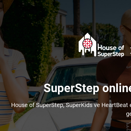
SuperStep onlin
House of SuperStep, SuperKids ve HeartBeat e-t
ge