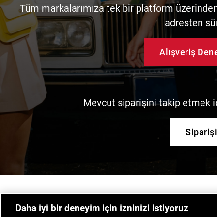
Tüm markalarımıza tek bir platform üzerinden 
adresten sü
Alışveriş De
Mevcut siparişini takip etmek iç
Sipariş
Daha iyi bir deneyim için izninizi istiyoruz