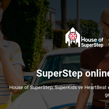
SuperStep onlin
House of SuperStep, SuperKids ve HeartBeat e-t
ge