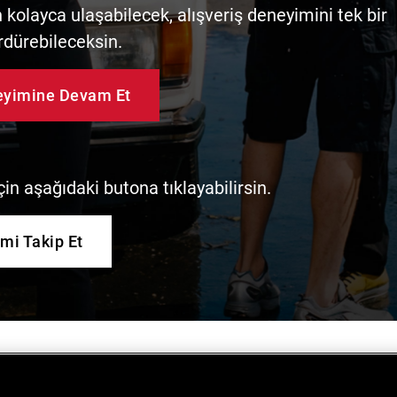
kolayca ulaşabilecek, alışveriş deneyimini tek bir
rdürebileceksin.
neyimine Devam Et
in aşağıdaki butona tıklayabilirsin.
imi Takip Et