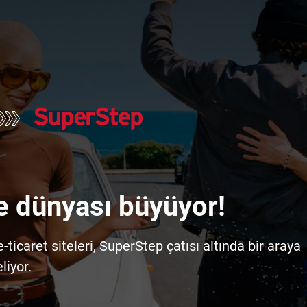
e dünyası büyüyor!
icaret siteleri, SuperStep çatısı altında bir araya
liyor.