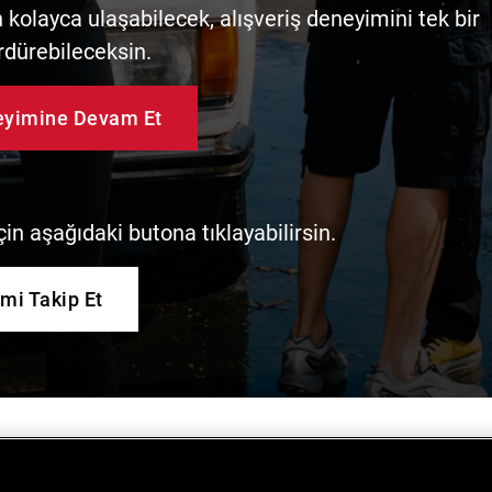
kolayca ulaşabilecek, alışveriş deneyimini tek bir
rdürebileceksin.
neyimine Devam Et
in aşağıdaki butona tıklayabilirsin.
imi Takip Et