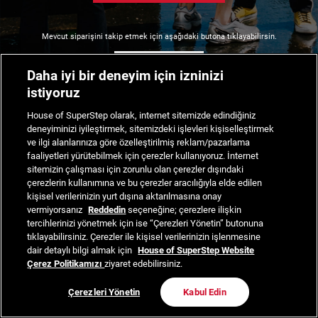
Mevcut siparişini takip etmek için aşağıdaki butona tıklayabilirsin.
Siparişimi Takip Et
Daha iyi bir deneyim için izninizi
istiyoruz
House of SuperStep olarak, internet sitemizde edindiğiniz
deneyiminizi iyileştirmek, sitemizdeki işlevleri kişiselleştirmek
ve ilgi alanlarınıza göre özelleştirilmiş reklam/pazarlama
faaliyetleri yürütebilmek için çerezler kullanıyoruz. İnternet
sitemizin çalışması için zorunlu olan çerezler dışındaki
çerezlerin kullanımına ve bu çerezler aracılığıyla elde edilen
kişisel verilerinizin yurt dışına aktarılmasına onay
vermiyorsanız
Reddedin
seçeneğine; çerezlere ilişkin
tercihlerinizi yönetmek için ise “Çerezleri Yönetin” butonuna
tıklayabilirsiniz. Çerezler ile kişisel verilerinizin işlenmesine
dair detaylı bilgi almak için
House of SuperStep Website
Çerez Politikamızı
ziyaret edebilirsiniz.
Çerezleri Yönetin
Kabul Edin