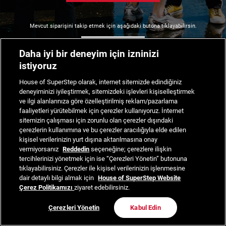
Mevcut siparişini takip etmek için aşağıdaki butona tıklayabilirsin.
Siparişimi Takip Et
Daha iyi bir deneyim için izninizi
istiyoruz
House of SuperStep olarak, internet sitemizde edindiğiniz
deneyiminizi iyileştirmek, sitemizdeki işlevleri kişiselleştirmek
ve ilgi alanlarınıza göre özelleştirilmiş reklam/pazarlama
faaliyetleri yürütebilmek için çerezler kullanıyoruz. İnternet
sitemizin çalışması için zorunlu olan çerezler dışındaki
çerezlerin kullanımına ve bu çerezler aracılığıyla elde edilen
kişisel verilerinizin yurt dışına aktarılmasına onay
vermiyorsanız
Reddedin
seçeneğine; çerezlere ilişkin
tercihlerinizi yönetmek için ise “Çerezleri Yönetin” butonuna
tıklayabilirsiniz. Çerezler ile kişisel verilerinizin işlenmesine
dair detaylı bilgi almak için
House of SuperStep Website
Çerez Politikamızı
ziyaret edebilirsiniz.
Çerezleri Yönetin
Kabul Edin