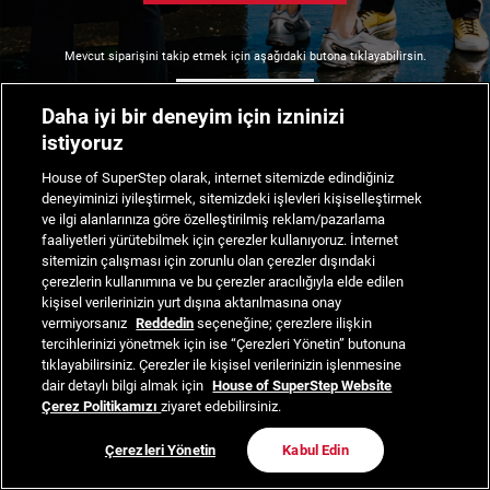
Mevcut siparişini takip etmek için aşağıdaki butona tıklayabilirsin.
Siparişimi Takip Et
Daha iyi bir deneyim için izninizi
istiyoruz
House of SuperStep olarak, internet sitemizde edindiğiniz
deneyiminizi iyileştirmek, sitemizdeki işlevleri kişiselleştirmek
ve ilgi alanlarınıza göre özelleştirilmiş reklam/pazarlama
faaliyetleri yürütebilmek için çerezler kullanıyoruz. İnternet
sitemizin çalışması için zorunlu olan çerezler dışındaki
çerezlerin kullanımına ve bu çerezler aracılığıyla elde edilen
kişisel verilerinizin yurt dışına aktarılmasına onay
vermiyorsanız
Reddedin
seçeneğine; çerezlere ilişkin
tercihlerinizi yönetmek için ise “Çerezleri Yönetin” butonuna
tıklayabilirsiniz. Çerezler ile kişisel verilerinizin işlenmesine
dair detaylı bilgi almak için
House of SuperStep Website
Çerez Politikamızı
ziyaret edebilirsiniz.
Çerezleri Yönetin
Kabul Edin