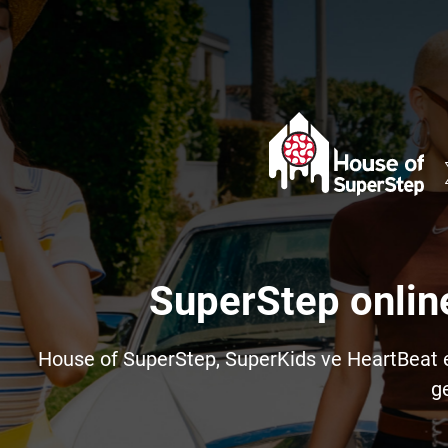
SuperStep onlin
House of SuperStep, SuperKids ve HeartBeat e-t
ge