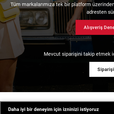
Tüm markalarımıza tek bir platform üzerinden 
adresten sü
Alışveriş De
Mevcut siparişini takip etmek iç
Sipariş
Daha iyi bir deneyim için izninizi istiyoruz