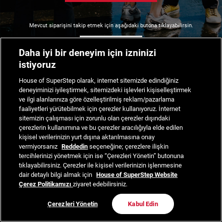
Mevcut siparişini takip etmek için aşağıdaki butona tıklayabilirsin.
Siparişimi Takip Et
Daha iyi bir deneyim için izninizi
istiyoruz
House of SuperStep olarak, internet sitemizde edindiğiniz
deneyiminizi iyileştirmek, sitemizdeki işlevleri kişiselleştirmek
ve ilgi alanlarınıza göre özelleştirilmiş reklam/pazarlama
faaliyetleri yürütebilmek için çerezler kullanıyoruz. İnternet
sitemizin çalışması için zorunlu olan çerezler dışındaki
çerezlerin kullanımına ve bu çerezler aracılığıyla elde edilen
kişisel verilerinizin yurt dışına aktarılmasına onay
vermiyorsanız
Reddedin
seçeneğine; çerezlere ilişkin
tercihlerinizi yönetmek için ise “Çerezleri Yönetin” butonuna
tıklayabilirsiniz. Çerezler ile kişisel verilerinizin işlenmesine
dair detaylı bilgi almak için
House of SuperStep Website
Çerez Politikamızı
ziyaret edebilirsiniz.
Çerezleri Yönetin
Kabul Edin