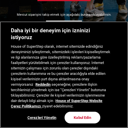
Mevcut siparişini takip etmek için aşağıdaki butona tıklayabilirsin.
Siparişimi Takip Et
Daha iyi bir deneyim için izninizi
istiyoruz
House of SuperStep olarak, internet sitemizde edindiğiniz
deneyiminizi iyileştirmek, sitemizdeki işlevleri kişiselleştirmek
ve ilgi alanlarınıza göre özelleştirilmiş reklam/pazarlama
faaliyetleri yürütebilmek için çerezler kullanıyoruz. İnternet
sitemizin çalışması için zorunlu olan çerezler dışındaki
çerezlerin kullanımına ve bu çerezler aracılığıyla elde edilen
kişisel verilerinizin yurt dışına aktarılmasına onay
vermiyorsanız
Reddedin
seçeneğine; çerezlere ilişkin
tercihlerinizi yönetmek için ise “Çerezleri Yönetin” butonuna
tıklayabilirsiniz. Çerezler ile kişisel verilerinizin işlenmesine
dair detaylı bilgi almak için
House of SuperStep Website
Çerez Politikamızı
ziyaret edebilirsiniz.
Çerezleri Yönetin
Kabul Edin