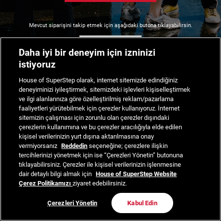
Mevcut siparişini takip etmek için aşağıdaki butona tıklayabilirsin.
Siparişimi Takip Et
Daha iyi bir deneyim için izninizi
istiyoruz
House of SuperStep olarak, internet sitemizde edindiğiniz
deneyiminizi iyileştirmek, sitemizdeki işlevleri kişiselleştirmek
ve ilgi alanlarınıza göre özelleştirilmiş reklam/pazarlama
faaliyetleri yürütebilmek için çerezler kullanıyoruz. İnternet
sitemizin çalışması için zorunlu olan çerezler dışındaki
çerezlerin kullanımına ve bu çerezler aracılığıyla elde edilen
kişisel verilerinizin yurt dışına aktarılmasına onay
vermiyorsanız
Reddedin
seçeneğine; çerezlere ilişkin
tercihlerinizi yönetmek için ise “Çerezleri Yönetin” butonuna
tıklayabilirsiniz. Çerezler ile kişisel verilerinizin işlenmesine
dair detaylı bilgi almak için
House of SuperStep Website
Çerez Politikamızı
ziyaret edebilirsiniz.
Çerezleri Yönetin
Kabul Edin